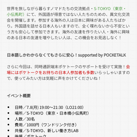
世界を旅しながら暮らすノマドたちの交流拠点・
S-TOKYO（東京・
小伝馬町）
にて、外国語が得意ではない人たちのための、異文化交流
会を開催します。参加する海外の人は日本に興味がある人たちばか
り。外国語を話せる日本人もいますので、全く喋れないから不安とい
う方も安心して参加できます。海外の友達を作りたい人・海外に興味
のある日本の友達を増やしたい人は、この機会をお見逃しなく！
日本語しかわからなくてもさらに安心！supported by POCKETALK
さらに今回は、同時通訳端末ポケトークのサポートを受けて実施！
会
場にはポケトークをお持ちの日本人参加者も多数
いらっしゃいますの
で、使ってみたい方は気軽に声をかけてくださいね！
イベント概要
日時／7.8(月) 19:00～21:30（LO21:00）
場所／S-TOKYO（東京・日本橋小伝馬町）
人数／30名
費用／1000円（ワンドリンク付き）
共催／S-TOKYO、新しい働き方LAB
後援／ポケトーク