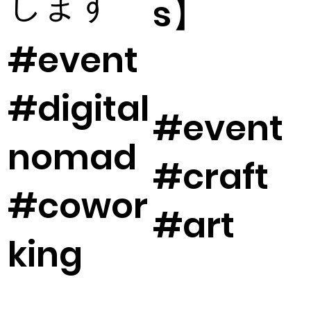
します
s】
#event
#digital
#event
nomad
#craft
#cowor
#art
king