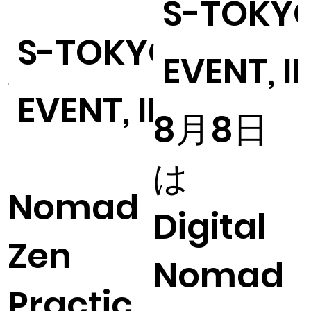
S-TOKY
S-TOKYO
EVENT, 
EVENT, INFORMA
8月8日
は
Nomad
Digital
Zen
Nomad
Practic