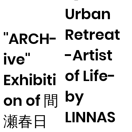
Urban
Retreat
"ARCH-
-Artist
ive"
of Life-
Exhibiti
by
on of 間
LINNAS
瀬春日