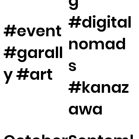
g
#digital
#event
nomad
#garall
s
y #art
#kanaz
awa