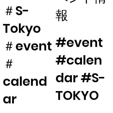
＃S-
報
Tokyo
#event
＃event
#calen
＃
dar #S-
calend
TOKYO
ar