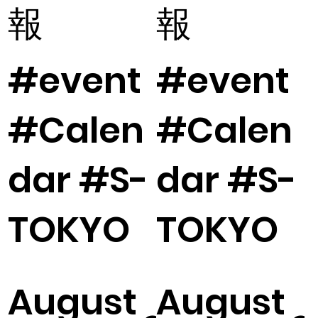
報
報
#event
#event
#Calen
#Calen
dar #S-
dar #S-
TOKYO
TOKYO
August
August