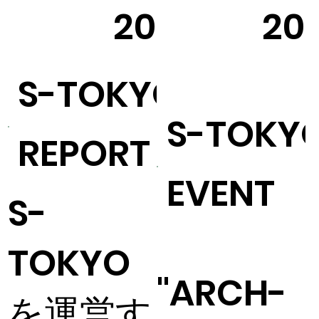
15
2025
20
S-TOKYO
S-TOKY
REPORT
EVENT
S-
TOKYO
"ARCH-
を運営す