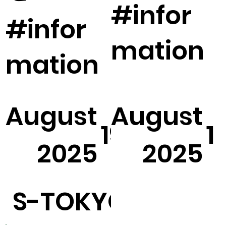
#infor
#infor
mation
mation
August
August
19
1
2025
2025
S-TOKYO