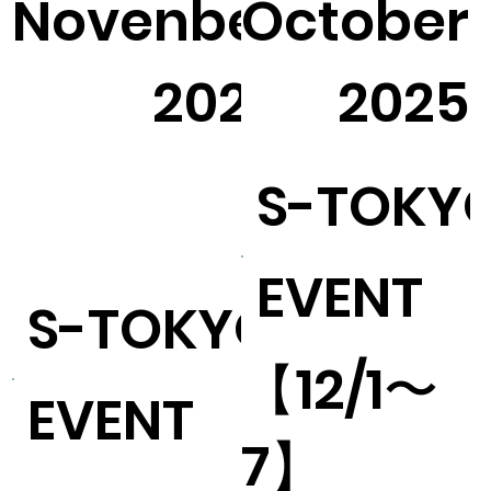
Novenber
October
10
2025
2025
S-TOKY
EVENT
S-TOKYO
【12/1〜
EVENT
7】