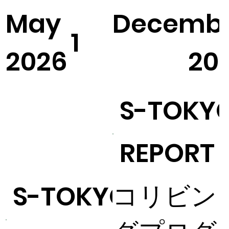
May
Decemb
1
2026
20
S-TOKY
REPORT
コリビン
S-TOKYO