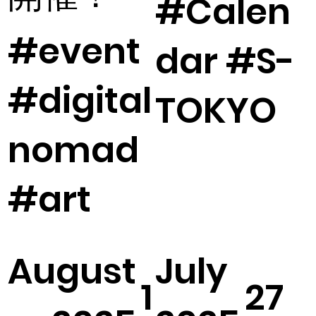
#Calen
#event
dar #S-
#digital
TOKYO
nomad
#art
August
July
1
27