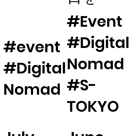
#Event
#Digital
#event
Nomad
#Digital
#S-
Nomad
TOKYO