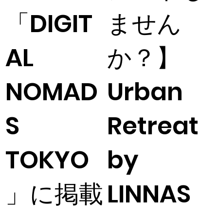
「DIGIT
ません
AL
か？】
NOMAD
Urban
S
Retreat
TOKYO
by
」に掲載
LINNAS