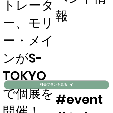
トレータ
報
ー、モリ
ー・メイ
ンがS-
TOKYO
料金プランをみる
で個展を
#event
開催！