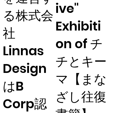
ive"
る株式会
Exhibiti
社
on of チ
Linnas
チとキー
Design
マ【まな
はB
ざし往復
Corp認