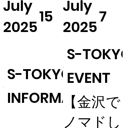
July
July
15
7
2025
2025
S-TOKY
S-TOKYO
EVENT
INFORMATION
【金沢で
ノマドし