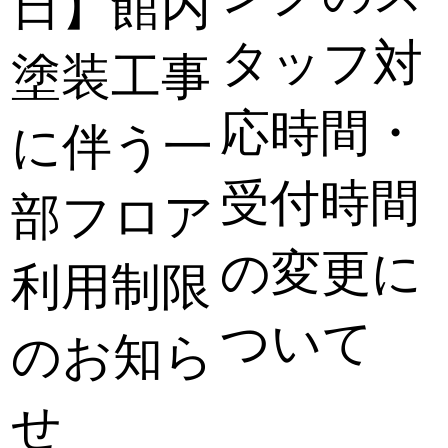
日】館内
タッフ対
塗装工事
応時間・
に伴う一
受付時間
部フロア
の変更に
利用制限
ついて
のお知ら
せ