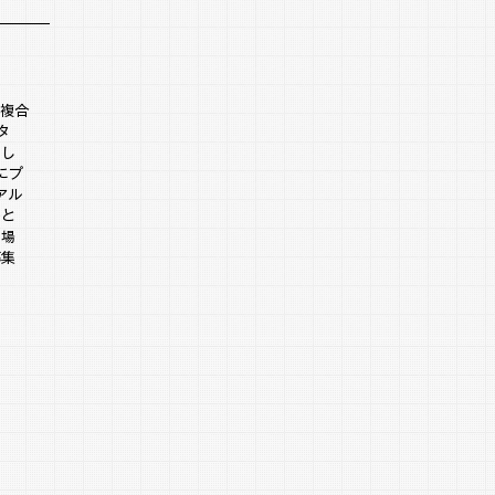
な複合
タ
とし
にプ
アル
ーと
の場
募集