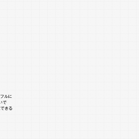
ワフルに
いで
流できる
。