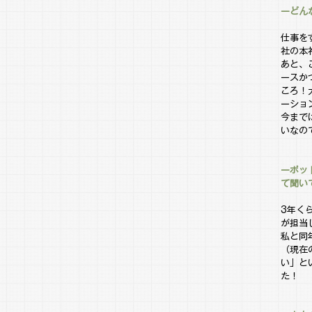
ーどん
仕事を
社の本
あと、
ースか
ころ！
ーショ
今まで
いなの
ーポッ
て聞い
3年く
が担当
私と同
（現在
い」と
た！