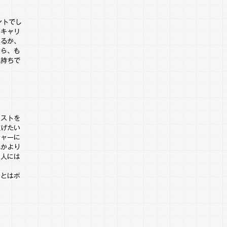
ントでし
やキャリ
なるか、
から、も
気持ちで
ャストを
広げたい
ジャーに
んかより
る人には
ことはポ