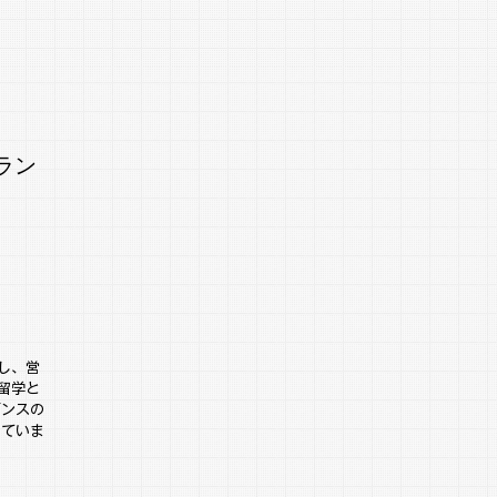
ーラン
し、営
留学と
ダンスの
していま