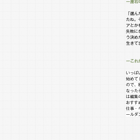
ー座右
「選ん
たね。
アとか
失敗に
う決め
生きて
ーこれ
いっぱ
始めて
ので、
なった
は編集
おすす
仕事・
ールダ