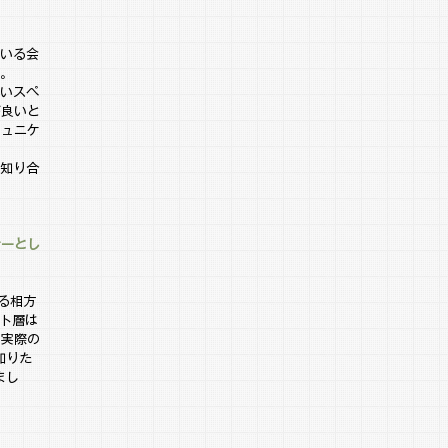
ている会
な。
さいスペ
が良いと
ミュニケ
は知り合
ナーとし
る相方
ット層は
、実際の
知りた
まし