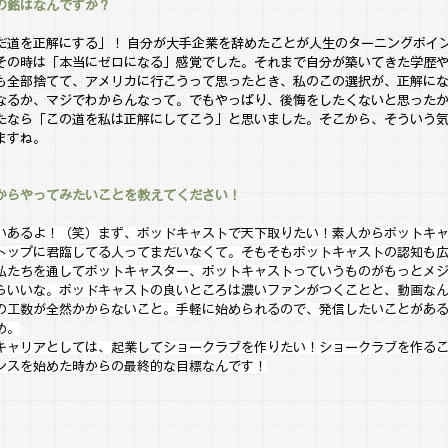
の銘はなんですか？
だ道を正解にする」！ 自分が大手企業を辞めたことが人生のターニングポイ
その時は「本当にゼロになる」感覚でした。それまで自分が築いてきた学歴
も全部捨てて、アメリカに行こうって思ったとき、私のこの選択が、正解に
なるか、マジでわからんなって。でもやっぱり、後悔をしたくないと思った
たなら「この道を私は正解にしてこう」と思いました。そこから、そういう
ますね。
からやってみたいことを教えてください！
いあるよ！（笑）まず、ポッドキャストで天下取りたい！素人からポットキ
トップに君臨してる人ってまだいなくて。そもそもポットキャストの認知も
私たちを通してポットキャスター、ポットキャストっていうものがもっとメ
らいいな。ポッドキャストの良いところは濃いファンがつくことと、動画な
の工数が全然かからないこと。手軽に始められるので、発信したいことがあ
め。
キャリアとしては、起業してショークラブを作りたい！ショークラブを作る
ンスを始めた時からの最終的な目標なんです！