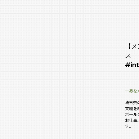
【メ
ス
#int
ーあな
埼玉県
業職を
ポール
お仕事
す。