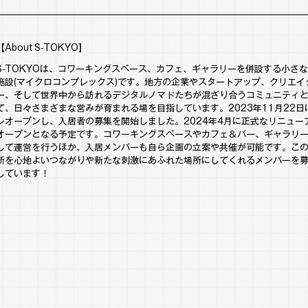
【About S-TOKYO】
S-TOKYOは、コワーキングスペース、カフェ、ギャラリーを併設する小さ
施設(マイクロコンプレックス)です。地方の企業やスタートアップ、クリエイ
ー、そして世界中から訪れるデジタルノマドたちが混ざり合うコミュニティ
て、日々さまざまな営みが育まれる場を目指しています。2023年11月22日
レオープンし、入居者の募集を開始しました。2024年4月に正式なリニュー
オープンとなる予定です。コワーキングスペースやカフェ＆バー、ギャラリ
して運営を行うほか、入居メンバーも自ら企画の立案や共催が可能です。こ
所を心地よいつながりや新たな刺激にあふれた場所にしてくれるメンバーを
しています！