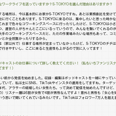
なワークライフを送っていますか？S-TOKYOを選んだ理由はありますか？
する場所は、今は基本的にお家かS-TOKYOですね。あとは業務委託を受け
社に行くこともあります。S-TOKYOに来るのは、集中したいと思った時か
これまで色々なコワーキングスペースに行ったりしたけど、S-TOKYOは小
つ、運営の人がちゃんとここにいるっていうので、みんなを繋いでくれるの
大手のコワーキングスペースだと、ただの作業場みたいな場所もあって、コ
ンとか全然無かったりするから。
は（家以外で）仕事する場所が定まっていなかったけど、S-TOKYOのチチ
で行きやすいし、ここに来ると生産性も上がるので気に入ってます！
ドキャストのお仕事について詳しく教えてください！（私もいちファンリス
てます！）
らい前から発信を始めました。収録・編集はポッドキャストを一緒にやってい
していて、私は主にSNS、TikTokやインスタの運用をしてますね。ターゲ
年代、アラサーの結婚したい女性たち。って決めて配信を始めたんですけど
の）リスナー層は6割が女性で4割が男性なんですよ！意外と男性も「女心を
いう思いで聞いてくれているみたいです。TikTokはフォロワー7万人を超え