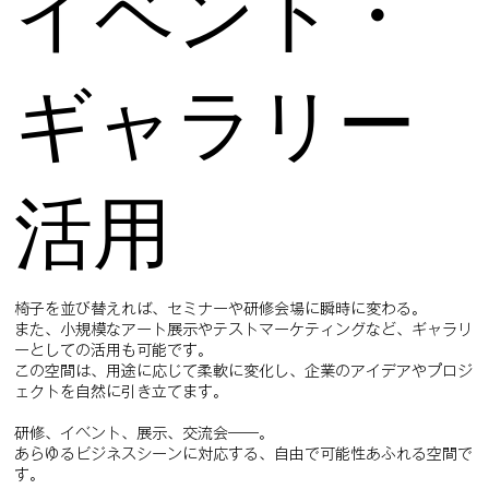
イベント・
on 
while 
keepi
ng 
ギャラリー
your 
layo
ut 
clean
. Link 
your 
活用
text 
to 
anyt
hing, 
inclu
ding 
椅子を並び替えれば、セミナーや研修会場に瞬時に変わる。
an 
また、小規模なアート展示やテストマーケティングなど、ギャラリ
exter
ーとしての活用も可能です。
nal 
この空間は、用途に応じて柔軟に変化し、企業のアイデアやプロジ
webs
ェクトを自然に引き立てます。
ite or 
a 
研修、イベント、展示、交流会――。
differ
あらゆるビジネスシーンに対応する、自由で可能性あふれる空間で
ent 
す。
page