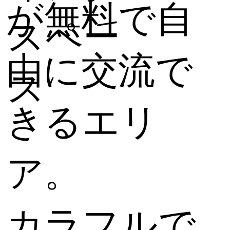
が無料で自
スペー
由に交流で
ス
きるエリ
ア。
カラフルで