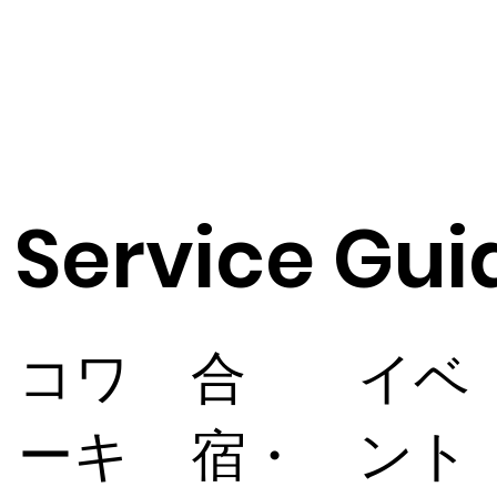
. You 
can 
set 
your 
text 
box 
to 
expa
nd 
and 
Service Gui
colla
pse 
when 
peop
le 
click, 
so 
​合
​イベ
​コワ
they 
can 
read 
more 
宿・
ント
ーキ
or 
less 
info.