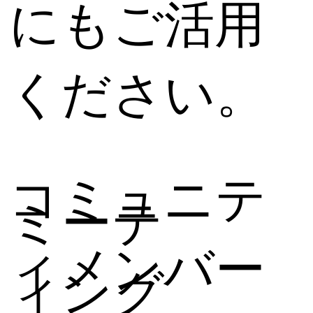
にもご活用
ください。
コミュニテ
ミーテ
ィメンバー
ィング