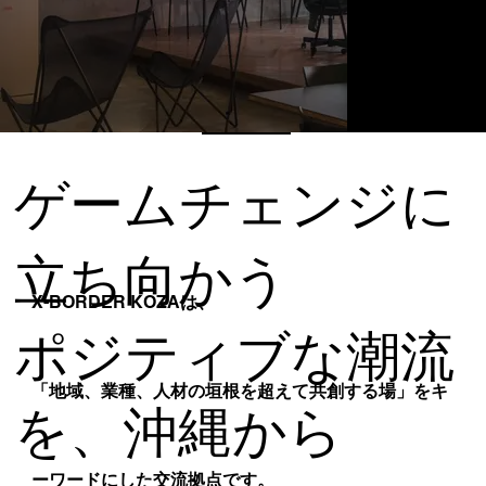
ゲームチェンジに
立ち向かう
は、
X-BORDER KOZA
ポジティブな潮流
「地域、業種、人材の垣根を超えて共創する場」をキ
を、沖縄から
ーワードにした交流拠点です。