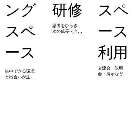
研修
スペ
ング
ース
スペ
思考をひらき、
次の成長へ向か
うための時間と
環境をご用意し
利用
ース
ます。
交流会・説明
集中できる環境
会・展示など、
と出会いが生ま
多様なイベント
れる空間で、ビ
に活用可能。

ジネスの加速を
新たな共創が生
サポートしま
まれるステージ
す。
としてご利用い
ただけます。

基本料金：
10,000円税抜
き/1h
