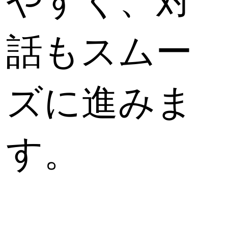
やすく、対
話もスムー
ズに進みま
す。
Colla
psibl
e 
text 